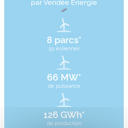
par Vendée Energie
8 parcs*
55 éoliennes
66 MW*
de puissance
126 GWh*
de production