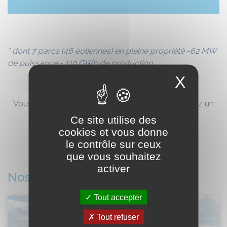
* dont 7 parcs (46 éoliennes) en pleine propriété -62 MW
de puissance - 119 GWh de pro
duction
X
Vous êtes une collectivité vendéenne et vous avez un
projet éolien sur votre territoire ?
Ce site utilise des
cookies et vous donne
le contrôle sur ceux
Parlons-en
que vous souhaitez
activer
Nos actualités "éolien"
Tout accepter
Tout refuser