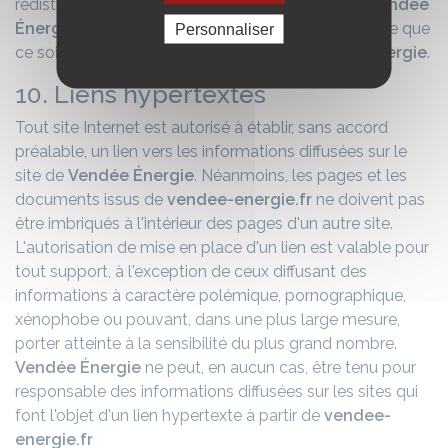
redistribuer totalement ou partiellement le nom
Vendée
Énergie
ou son logo, seul ou associé à quelque titre que
Personnaliser
ce soit sans l'accord écrit préalable de
Vendée Énergie
.
10. Liens hypertextes
Tout site Internet est autorisé à établir, sans accord
préalable, un lien vers les informations diffusées sur le
site de
Vendée Énergie
. Néanmoins, les pages et les
documents issus de
vendee-energie.fr
ne doivent pas
être imbriqués à l'intérieur des pages d'un autre site.
L'autorisation de mise en place d'un lien est valable pour
tout support, à l'exception de ceux diffusant des
informations à caractère polémique, pornographique,
xénophobe ou pouvant, dans une plus large mesure,
porter atteinte à la sensibilité du plus grand nombre.
Vendée Énergie
ne peut, en aucun cas, être tenu pour
responsable des informations diffusées sur les sites qui
font l'objet d'un lien hypertexte à partir de
vendee-
energie.fr