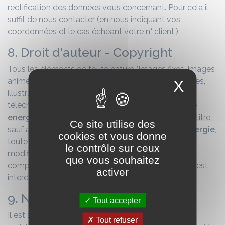
rectification des données vous concernant. Pour cela il
suffit de nous contacter (en nous indiquant vos
coordonnées et le cas échéant votre n° client.).
8. Droit d'auteur - Copyright
Tous les éléments de toute nature (images fixes, images
animées, photographies, bases de données, marques,
X
illustrations, logos, dessins, modèles, documents
téléchargeable, etc) contenus dans le site
vendee-
energie.fr
sont protégés par le droit d'auteur. A ce titre,
Ce site utilise des
sauf autorisation préalable et écrite de
Vendée Énergie
,
cookies et vous donne
toute reproduction, représentation, adaptation,
le contrôle sur ceux
modification partielle ou intégrale de tout élément
que vous souhaitez
composant le site, par quelque moyen que ce soit, est
activer
interdite sous peine de poursuite judiciaire.
9. Nom et logo
Tout accepter
Il est strictement interdit de reproduire, rééditer ou
Tout refuser