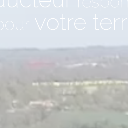
respon
votre terr
pour