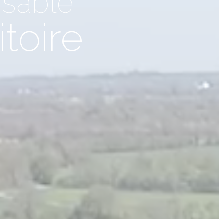
sable
itoire