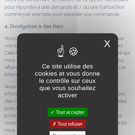
pour répondre à une demande et / ou une transaction,
comme par exemple pour expédier une commande.
4. Divulgation à des tiers
Nous ne vendons, n’échangeons et ne transférons pas
X
vos informations personnelles identifiables à des tiers.
Cela ne comprend pas les tierce parties de confiance qui
nous aident à exploiter notre site Web ou à mener nos
Ce site utilise des
affaires, tant que ces parties conviennent de garder ces
cookies et vous donne
informations confidentielles.
le contrôle sur ceux
Nous pensons qu’il est nécessaire de partager des
que vous souhaitez
informations afin d’enquêter, de prévenir ou de prendre
activer
des mesures concernant des activités illégales, fraudes
présumées, situations impliquant des menaces
Tout accepter
potentielles à la sécurité physique de toute personne,
violations de nos conditions d’utilisation, ou quand la loi
Tout refuser
nous y contraint.