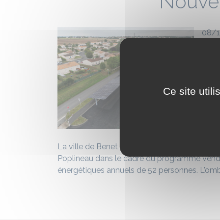
Nouvel
08/1
Ce site util
La ville de Benet a fait le choix d’installer
Poplineau dans le cadre du programme Vendée
énergétiques annuels de 52 personnes. L'ombr