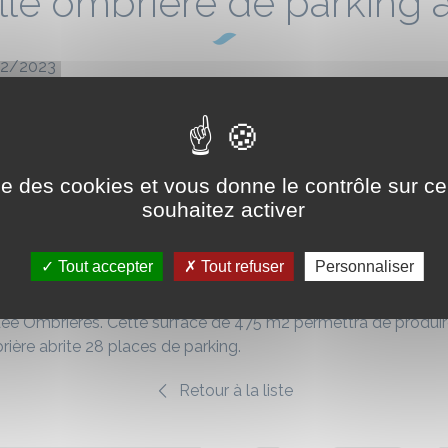
le ombrière de parking 
2/2023
ise des cookies et vous donne le contrôle sur 
souhaitez activer
Tout accepter
Tout refuser
Personnaliser
 une ombrière photovoltaïque de 70 mètres de long et 7 mètres 
 Ombrières. Cette surface de 475 m2 permettra de produire 
ière abrite 28 places de parking.
Retour à la liste