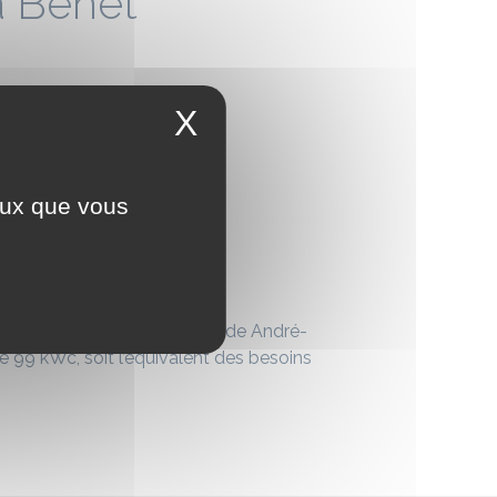
à Benet
X
ceux que vous
de large sur le parking du stade André-
99 kWc, soit l’équivalent des besoins