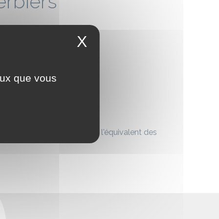
erbiers
X
ceux que vous
ur son site des Herbiers.
laces de parking et produira l'équivalent des