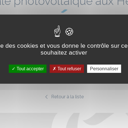
le photovoltaïque aux H
2/2023
ise des cookies et vous donne le contrôle sur 
souhaitez activer
Tout accepter
Tout refuser
Personnaliser
groupe K-LINE dans son projet d’installation de 4 ombrières s
. Cette installation, d'une puissance de 497 kWc, couvre 112 p
Retour à la liste